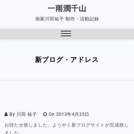
Skip
一雨潤千山
to
画家川田祐子 制作・活動記録
content
Close
Menu
新ブログ・アドレス
By
川田 祐子
On
2013年4月25日
お待たせ致しました。ようやく新ブログサイトが完成致し
ました。