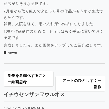
が広がりそうな予感です。
2月頃から取り組んで来た３０号の作品がもうすぐ完成で
きそうです。
骨折、入院を経て、思い入れ深い作品になりました。
100号作品制作のために、もうしばらく手元に置いておく
予定です。
完成しましたら、また画像をアップしてご紹介致します。
news
投
制作を意識化すること
アートのひとしずくー
稿
ー絵画思考
新作
ナ
ビ
イチウセンザンヲウルオス
ゲ
ー
blog by Yuko KAWADA