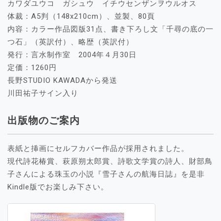
カワダユウコ ガシュウ イチウセンザンヲウルオス
体裁：A5判（148x210cm）、並製、80頁
内容：カラー作品図版31点、書き下ろし文「千尋の底の一
つ石」（英訳付）、略歴（英訳付）
発行：言水制作室 2004年４月30日
定価：1260円
長野STUDIO KAWADAから発送
川田祐子サイン入り
出版物のご案内
表紙と挿画にセルフカバー作品が採用されました。
現代詩花椿賞、萩原朔太郎賞、詩歌文学賞の詩人、財部鳥
子さんによる珠玉の小説『雪子さんの航海日誌』を是非
Kindle版でお楽しみ下さい。