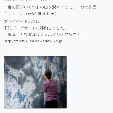
シ
一度の雨がいくつもの山を潤すように、一つの作品
ョ
も．．．。（画家 川田 祐子）
ン
プライベート記事は、
下記ブログサイトに移動しました。
「道草 カワダユウコノハダシノアシアト」
http://michikusa.kawadayuko.jp