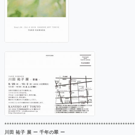
******************************************************
川田 祐子 展 ー 千年の翠 ー