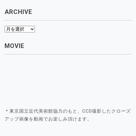
テ
ゴ
ARCHIVE
リ
ー
archive
MOVIE
＊東京国立近代美術館協力のもと、CCD撮影したクローズ
アップ画像を動画でお楽しみ頂けます。