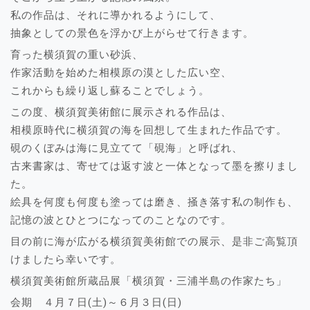
私の作品は、それに導かれるようにして、
抽象としての景色を浮かび上がらせて行きます。
育った横須賀の重い砂浜、
作家活動を始めた相模原の漠とした広い空、
これからも繰り返し蘇ることでしょう。
この度、横須賀美術館に展示される作品は、
相模原時代に横須賀の海を回想して生まれた作品です。
硯のくぼみは海に見立てて「硯海」と呼ばれ、
古来書家は、寄せては返す波と一体となって墨を擦りまし
た。
絵具を何度も何度も塗っては磨き、掻き落す私の制作も、
記憶の波とひとつになってのことなのです。
目の前に海が広がる横須賀美術館での展示、是非ご高覧頂
けましたら幸いです。
横須賀美術館所蔵品展「横須賀・三浦半島の作家たち」
会期 ４月７日(土)～６月３日(日)