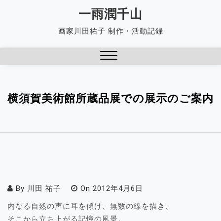
Skip
一雨潤千山
to
画家川田祐子 制作・活動記録
content
Close
Menu
横須賀美術館所蔵品展での展示のご案内
By
川田 祐子
On
2012年4月6日
内なる自然の声に耳を傾け、無数の線を描き、
そこから立ち上がる記憶の風景。