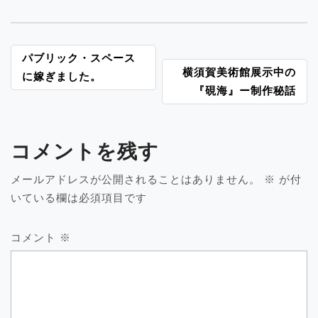
投
パブリック・スペース
横須賀美術館展示中の
稿
に嫁ぎました。
『硯海』ー制作秘話
ナ
ビ
ゲ
ー
コメントを残す
シ
ョ
メールアドレスが公開されることはありません。
※
が付
ン
いている欄は必須項目です
コメント
※